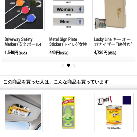
Driveway Safety
Metal Sign Plate
Lucky Line キー オー
Marker (安全ポール)
Sticker (トイレ)(女性
ガナイザー "鍵付き"
用)(男性用)
(key Box)
1,540円
440円
4,730円
(税込)
(税込)
(税込)
この商品を買った人は、こんな商品も買っています