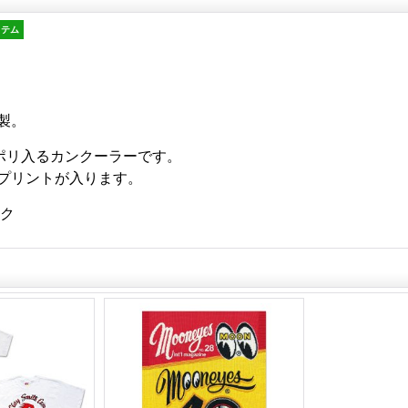
イテム
製。
スッポリ入るカンクーラーです。
プリントが入ります。
ック