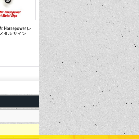
Horsepower レ
クレイスミス ブラック ステッカ
DODGE ロ
 メタル サイン
ー
935円
18,700円
(税込)
(税込