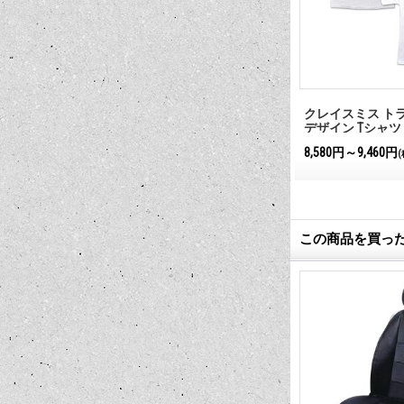
ン
クレイスミス クロス フラッグ T
クレイスミス ト
シャツ
デザイン Tシャツ
8,580円～9,460円
8,580円～9,460円
(税込)
(
この商品を買っ