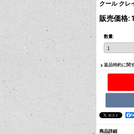
クール クレ
販売価格
:
数量
:
返品特約に関
F
商品詳細