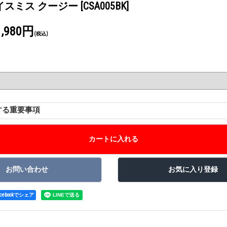
イスミス クージー
[CSA005BK]
1,980円
(税込)
する重要事項
acebookでシェア