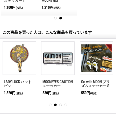
ステッカー 1
MQQNEYES
International
1,100円
1,210円
(税込)
(税込)
Magazine No.28 2026
この商品を買った人は、こんな商品も買っています
LADY LUCK ハット
MOONEYES CAUTION
Go with MOON プリ
ピン
ステッカー
ズムステッカー S
サイズ
1,320円
330円
550円
(税込)
(税込)
(税込)