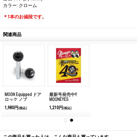
カラー: クローム
＊1本のお値段です。
関連商品
MOON Equipped ドア
最新号発売中!!
ロック ノブ
MQQNEYES
International
1,980円
1,210円
(税込)
(税込)
Magazine No.28 2026
この商品を買った人は、こんな商品も買っています