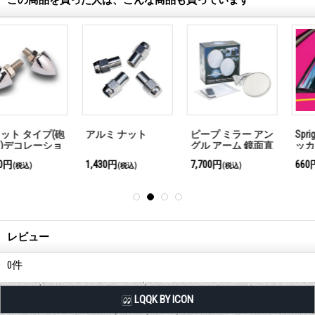
アルミ ナット
ピープ ミラー アン
Sprightly Fairy ステ
グル アーム 鏡面直
ッカー
径75mm
1,430円
7,700円
660円
(税込)
(税込)
(税込)
レビュー
0
件
LQQK BY ICON