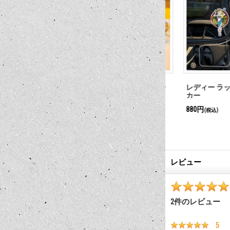
ド
Rat Fink x MOON アイボール ステ
レディー ラック 
ッカー
カー
660円
880円
(税込)
(税込)
レビュー
2
件のレビュー
5