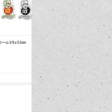
 S 8 x 5.5cm
Rat Fink デカール ホワイト L
Rat Fink
20×14cm
グ
660円
1,320円
(税込)
(税込)