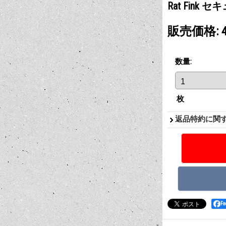
Rat Fink
販売価格
:
数量
:
枚
返品特約に関
F