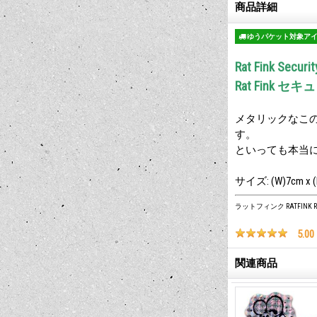
商品詳細
ゆうパケット対象ア
Rat Fink Securit
Rat Fink 
メタリックなこの
す。
といっても本当
サイズ: (W)7cm x (
ラットフィンク RATFINK Ra
5.00
関連商品