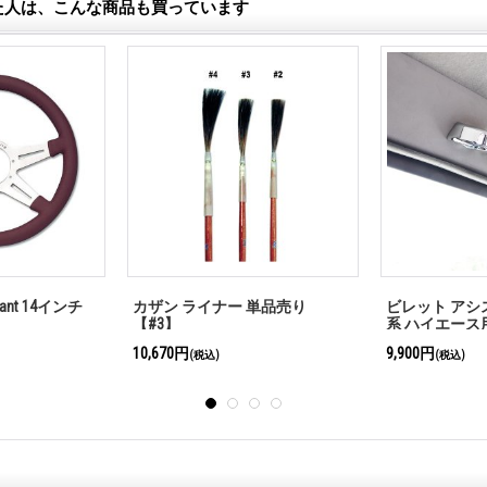
た人は、こんな商品も買っています
ング用 ブラック
レカラ ビレット フルカバー フ
Grant Classic Cr
ラット ホーン キャップ
hole 34cm
19,800円
27,500円
(税込)
(税込)