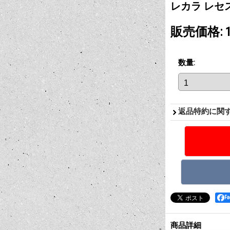
レカラ レセ
販売価格
:
数量
:
返品特約に関
F
商品詳細