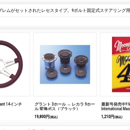
ブレムがセットされたレセスタイプ。9ボルト固定式ステアリング
legant 14インチ
グラント 3ホール → レカラ 9ホー
最新号発売中!! M
ル 変換ボス（ブラック）
International Ma
19,800円
1,210円
(税込)
(税込)