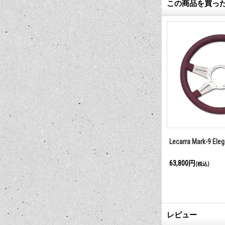
この商品を買っ
品売り
ビレット アシスト グリップ 200
レカラ ステアリ
系 ハイエース用
ホーンボタン
9,900円
11,000円
(税込)
(税込)
レビュー