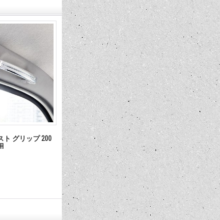
uisin' 3 Spoke No-
LUCAS Synthetic Oil Stabilizer
Grant Steeri
7,480円
4,400円
(税込)
(税込)