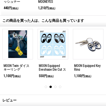
ッシュナー
MQQNEYES
International
440円
1,210円
(税込)
(税込)
Magazine No.28 2026
この商品を買った人は、こんな商品も買っています
MOON Twin ダイス
MOON Equipped
MOON Equipped Key
キーリング
Eyeshape Die Cut ス
Ring
テッカー
1,100円
550円
1,100円
(税込)
(税込)
(税込)
レビュー