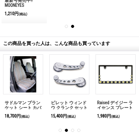
最新号発売中!!
MQQNEYES
International
1,210円
(税込)
Magazine No.28 2026
この商品を買った人は、こんな商品も買っています
サドルマン ブラン
ビレット ウィンド
Raised デイジー ラ
ケット シート カバ
ウ クランク セット
イセンス プレート
ー グレー
フレーム
18,700円
15,400円
1,980円
(税込)
(税込)
(税込)