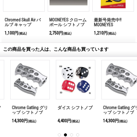
Chromed Skull Air バ
MOONEYES クローム
最新号発売中!!
ルブ キャップ
ボール シフトノブ
MQQNEYES
MOON
International
1,100円
2,750円
1,210円
(税込)
(税込)
(税込)
Magazine No.28 2026
この商品を買った人は、こんな商品も買っています
Chrome Gatling グリ
ダイス シフトノブ
Chrome Gatling グリ
ップ シフトノブ
ップ シフトノブ
14,300円
4,400円
14,300円
(税込)
(税込)
(税込)