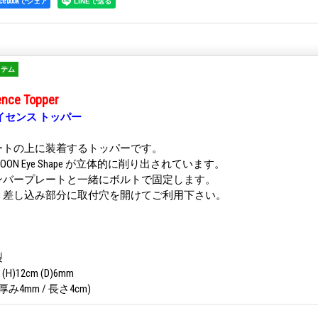
acebookでシェア
イテム
nce Topper
イセンス トッパー
ートの上に装着するトッパーです。
ON Eye Shape が立体的に削り出されています。
ンバープレートと一緒にボルトで固定します。
、差し込み部分に取付穴を開けてご利用下さい。
製
H)12cm (D)6mm
み4mm / 長さ4cm)