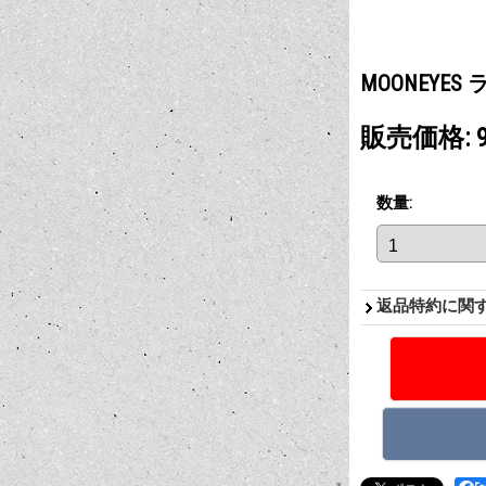
MOONEYE
販売価格
:
数量
:
返品特約に関