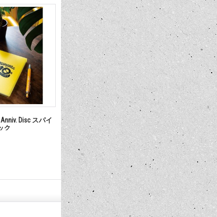
 Anniv. Disc スパイ
"Craft of Speed" MOONEYES フォ
MOONEYE
ック
トグラフィー ブック
ス ボルト
11,000円
1,980円
(税込)
(税込)