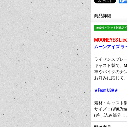
F
商品詳細
ゆうパケット対象ア
MOONEYES Lice
ムーンアイズ ラ
ライセンスプレ
キャスト製で、MO
車やバイクのナ
お好みに応じて
★From USA★
素材：キャスト
サイズ：(W)8.7cm (
(差し込み部分 ：厚