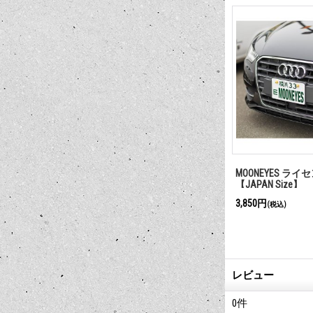
ォルニア ライ
MOONEYES Eyeball ライセンス ボ
MOONEYES ラ
エローアイズ
ルト
【JAPAN Size】
1,980円
3,850円
(税込)
(税込)
レビュー
0
件