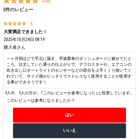
5.00
2
件のレビュー
5
大変満足できました！
2025年10月24日 08:19
購入者
さん
一ヶ月弱ほどで手元に届き、早速愛車のダッシュボードに被せてたと
ころ、注文していた通りの仕上がりで、デフロスターや、エアコンの
吹き出し口オートライトのセンサーなどの部分を上手くくり抜いてく
れていて、サイズ感がピッタリでストレスなく使用することが使用す
る事ができそうです！
1
人中、
1
人の方が、｢このレビューが参考になった｣と投票しています。
このレビューは参考になりましたか？