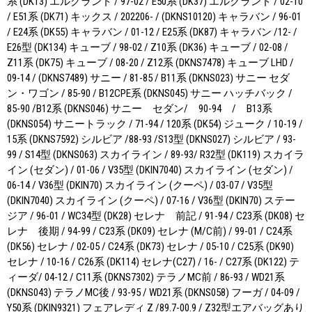
系 (DK13) エルグランド / 97-02 / E50系 (DK37) エルグランド / 02-10
/ E51系 (DK71) キックス / 202206- / (DKNS10120) キャラバン / 96-01
/ E24系 (DK55) キャラバン / 01-12 / E25系 (DK87) キャラバン /12- /
E26型 (DK134) キューブ / 98-02 / Z10系 (DK36) キューブ / 02-08 /
Z11系 (DK75) キューブ / 08-20 / Z12系 (DKNS7478) キューブ LHD /
09-14 / (DKNS7489) サニー / 81-85 / B11系 (DKNS023) サニー セダ
ン・ワゴン / 85-90 / B12CPE系 (DKNS045) サニー ハッチバック /
85-90 /B12系 (DKNS046) サニー セダン/ 90-94 / B13系
(DKNS054) サニートラック / 71-94 / 120系 (DK54) ジューク / 10-19 /
15系 (DKNS7592) シルビア /88-93 /S13型 (DKNS027) シルビア / 93-
99 / S14型 (DKNS063) スカイライン / 89-93/ R32型 (DK119) スカイラ
イン (セダン) / 01-06 / V35型 (DKIN7040) スカイライン (セダン) /
06-14 / V36型 (DKIN70) スカイライン (クーペ) / 03-07 / V35型
(DKIN7040) スカイライン (クーペ) / 07-16 / V36型 (DKIN70) ステー
ジア / 96-01 / WC34型 (DK28) セレナ 前記 / 91-94 / C23系 (DK08) セ
レナ 後期 / 94-99 / C23系 (DK09) セレナ (M/C前) / 99-01 / C24系
(DK56) セレナ / 02-05 / C24系 (DK73) セレナ / 05-10 / C25系 (DK90)
セレナ / 10-16 / C26系 (DK114) セレナ(C27) / 16- / C27系 (DK122) テ
ィーダ/ 04-12 / C11系 (DKNS7302) テラノMC前 / 86-93 / WD21系
(DKNS043) テラノMC後 / 93-95 / WD21系 (DKNS058) フーガ / 04-09 /
Y50系 (DKIN9321) フェアレディ Z /89.7-00.9 / Z32型エアバッグあり