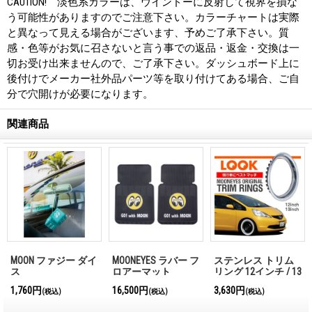
CAUTION! 淡色系カラーは、ウインドーに反射して視界を損な
う可能性がありますのでご注意下さい。カラーチャートは実際
と異なって見える場合がございます、予めご了承下さい。質
感・色等がお気に召さないと言う事での返品・返金・交換は一
切お受け出来ませんので、ご了承下さい。ダッシュボード上に
後付けでメーカー社外品パーツ等を取り付けてある場合、ご自
分で穴開けが必要になります。
関連商品
MOON ファジー ダイ
MOONEYES ラバー フ
ステンレス トリム
ス
ロアーマット
リング 12インチ / 13
インチ
1,760円
16,500円
3,630円
(税込)
(税込)
(税込)