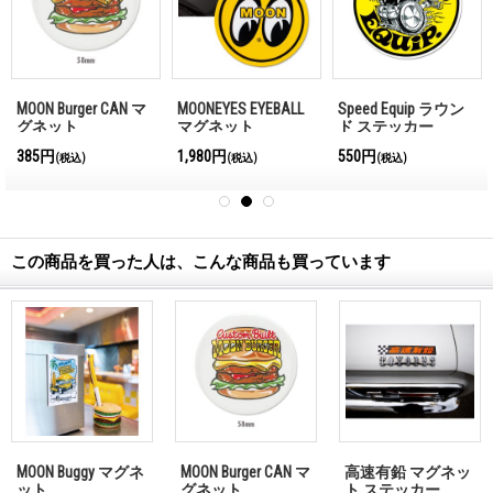
MOON Burger CAN マ
MOONEYES EYEBALL
Speed Equip ラウン
グネット
マグネット
ド ステッカー
385円
1,980円
550円
(税込)
(税込)
(税込)
この商品を買った人は、こんな商品も買っています
MOON Buggy マグネ
MOON Burger CAN マ
高速有鉛 マグネッ
ット
グネット
ト ステッカー