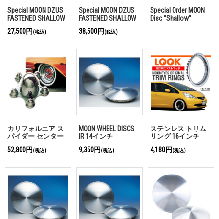
Special MOON DZUS
Special MOON DZUS
Special Order MOON
FASTENED SHALLOW
FASTENED SHALLOW
Disc “Shallow”
DISCS テンプレート
DISCS for TOYOTA
27,500円
38,500円
(税込)
(税込)
for TOYOTA 2023- 60
2023- 60型 プリウス
型 プリウス
カリフォルニア ス
MOON WHEEL DISCS
ステンレス トリム
パイダー センター
IR 14インチ
リング 16インチ
キャップ
52,800円
9,350円
4,180円
(税込)
(税込)
(税込)