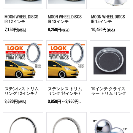
MOON WHEEL DISCS
MOON WHEEL DISCS
MOON WHEEL DISCS
IR 12インチ
IR 13インチ
IR 15インチ
7,150円
8,250円
10,450円
(税込)
(税込)
(税込)
ステンレス トリム
ステンレス トリム
10インチ クライス
リング 12インチ /
リング 14インチ /
ラー トリム リング
13インチ
15インチ
15インチ 「お問い
3,630円
3,850円～3,960円
(税込)
(税込)
合わせください」