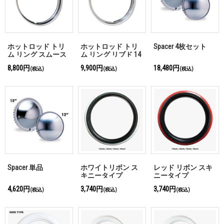
ホットロッド トリ
ホットロッド トリ
Spacer 4枚セット
ム リング スムース
ム リング リブド 14
14インチ / 15インチ
インチ / 15インチ /
8,800円
9,900円
18,480円
(税込)
(税込)
(税込)
/ 16インチ
16インチ
Spacer 単品
ホワイトリボン ス
レッド リボン スキ
キニータイプ
ニータイプ
(WW13BW)
(WW16BR)
4,620円
3,740円
3,740円
(税込)
(税込)
(税込)