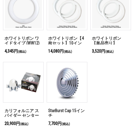
ホワイトリボン ワ
ホワイトリボン【4
ホワイトリボン
イドタイプ (WW12)
枚セット】10イン
【単品売り】
チ、12インチから
4,345円
14,080円
3,520円
(税込)
(税込)
(税込)
20インチまでお選
びいただけます。
カリフォルニア ス
StarBurst Cap 15イン
パイダー センター
チ
キャップ 6穴
20,900円
7,700円
(税込)
(税込)
139.7mm PCD用