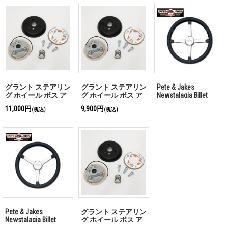
グラント ステアリン
グラント ステアリン
Pete & Jakes
グ ホイール ボス ア
グ ホイール ボス ア
Newstalagia Billet
ダプター キット 78-
ダプター キット
Steering Wheels
11,000円
9,900円
(税込)
(税込)
91 Ford Pick-up 専用
GB4000番代
4spoke 「お問い合わ
せください」
Pete & Jakes
グラント ステアリン
Newstalagia Billet
グ ホイール ボス ア