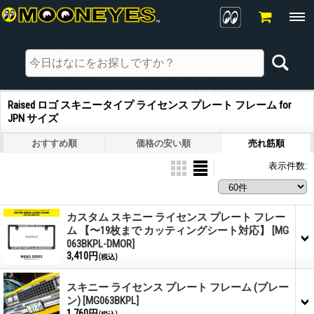
Raised ロゴ スキニータイプ ライセンス プレート フレーム for
JPN サイズ
おすすめ順
価格の安い順
売れ筋順
表示件数
:
カスタム スキニー ライセンス プレート フレー
ム 【〜19枚まで カッティングシート対応】
[MG
063BKPL-DMOR]
3,410円
(税込)
スキニー ライセンス プレート フレーム (プレー
ン)
[MG063BKPL]
1,760円