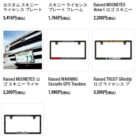
カスタム スキニー
スキニー ライセンス
Raised MOONEYES
ライセンス プレート
プレート フレーム
Area-1 ロゴ スキニー
フレーム 【〜19枚ま
(プレーン)
ライセンス プレート
3,410円
1,760円
2,200円
(税込)
(税込)
(税込)
で カッティングシー
フレーム
ト対応】
Raised MOONEYES ロ
Raised WARNING
Raised TRUST GReddy
ゴ スキニー ライセ
Security GPS Tracking
ロゴ ライセンス プ
ンス プレート フレ
System ライセンス
レート フレーム
2,200円
1,980円
3,300円
(税込)
(税込)
(税込)
ーム
プレート フレーム