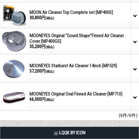
MOON Air Cleaner Top Complete set
[MP400S]
30,800円
(税込)
MOONEYES Original "Gourd Shape"Finned Air Cleaner
Cover
[MP400GS]
35,200円
(税込)
MOONEYES Starburst Air Cleaner 14inch
[MP529]
57,200円
(税込)
MOONEYES Original Oval Finned Air Cleaner
[MP710]
66,000円
(税込)
(6件/6件)
LQQK BY ICON