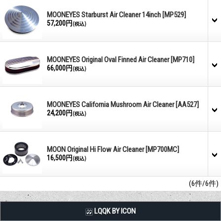
MOONEYES Starburst Air Cleaner 14inch
[MP529]
57,200円
(税込)
MOONEYES Original Oval Finned Air Cleaner
[MP710]
66,000円
(税込)
MOONEYES California Mushroom Air Cleaner
[AA527]
24,200円
(税込)
MOON Original Hi Flow Air Cleaner
[MP700MC]
16,500円
(税込)
(6件/6件)
LQQK BY ICON