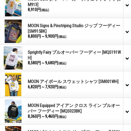
M913]
8,910円
(税込)
MOON Signs & Pinstriping Studio ジップ フーディー
[SM915BK]
8,800円～9,900円
(税込)
Sprightly Fairy プルオーバー フーディー
[MQS191W
H]
8,580円～9,680円
(税込)
MOON アイボール スウェットシャツ
[SM001WH]
6,820円～7,920円
(税込)
MOON Equipped アイアン クロス ライン プルオー
バー フーディー
[MQS023BK]
8,360円～9,460円
(税込)