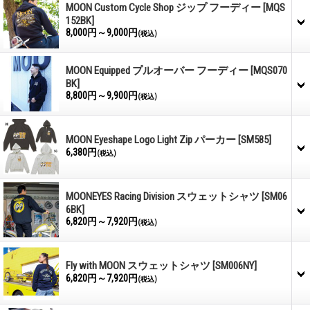
MOON Custom Cycle Shop ジップ フーディー
[MQS
152BK]
8,000円～9,000円
(税込)
MOON Equipped プルオーバー フーディー
[MQS070
BK]
8,800円～9,900円
(税込)
MOON Eyeshape Logo Light Zip パーカー
[SM585]
6,380円
(税込)
MOONEYES Racing Division スウェットシャツ
[SM06
6BK]
6,820円～7,920円
(税込)
Fly with MOON スウェットシャツ
[SM006NY]
6,820円～7,920円
(税込)