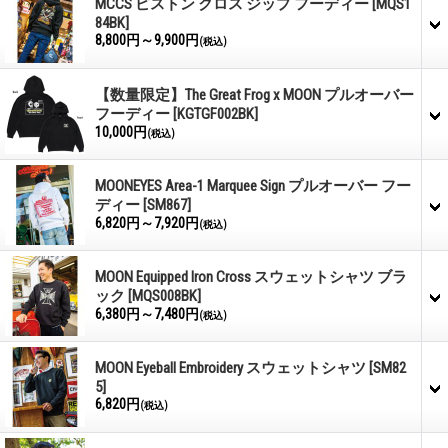
MCCS ピストン クロス ジップ フーディー
[MQS1
84BK]
8,800円～9,900円
(税込)
【数量限定】The Great Frog x MOON プルオーバー
フーディー
[KGTGF002BK]
10,000円
(税込)
MOONEYES Area-1 Marquee Sign プルオーバー フー
ディー
[SM867]
6,820円～7,920円
(税込)
MOON Equipped Iron Cross スウェットシャツ ブラ
ック
[MQS008BK]
6,380円～7,480円
(税込)
MOON Eyeball Embroidery スウェットシャツ
[SM82
5]
6,820円
(税込)