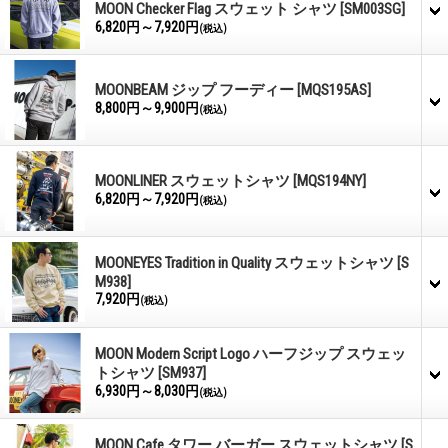
MOON Checker Flag スウェット シャツ
[SM003SG]
6,820円～7,920円
(税込)
MOONBEAM ジップ フーディー
[MQS195AS]
8,800円～9,900円
(税込)
MOONLINER スウェットシャツ
[MQS194NY]
6,820円～7,920円
(税込)
MOONEYES Tradition in Quality スウェットシャツ
[S
M938]
7,920円
(税込)
MOON Modern Script Logo ハーフジップ スウェッ
トシャツ
[SM937]
6,930円～8,030円
(税込)
MOON Cafe タワー バーガー スウェットシャツ
[S