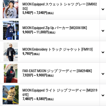
MOON Equipped スウェット シャツ グレー
[SM002
SG]
5,940円～7,040円
(税込)
MOON Equipped Zip Up パーカー
[MQS061BK]
9,900円～11,000円
(税込)
MOON Embroidery トラック ジャケット
[FM913]
9,790円
(税込)
FAR-EAST MOON ジップ フーディー
[SM294BK]
7,920円～9,900円
(税込)
MOON Equipped ライト ジップ フーディー
[MQS19
6YE]
7,480円～8,580円
(税込)