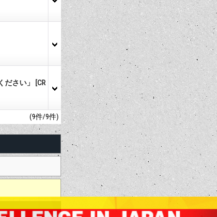
合わせください」
[CR
(9件/9件)