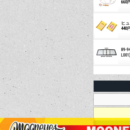
660
ヒュ
440
89-
L001