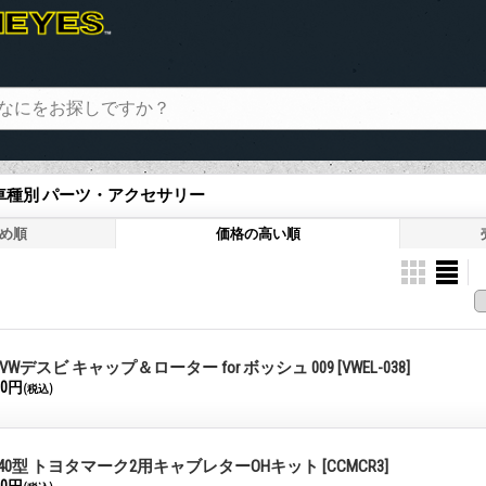
 車種別 パーツ・アクセサリー
め順
価格の高い順
VWデスビ キャップ＆ローター for ボッシュ 009
[VWEL-038]
80円
(税込)
0/40型 トヨタマーク2用キャブレターOHキット
[CCMCR3]