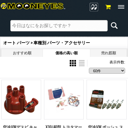
オート パーツ > 車種別 パーツ・アクセサリー
おすすめ順
価格の高い順
売れ筋順
表示件数
:
空冷VWデスビ キャ
X30/40型 トヨタマー
空冷VW ボッシュ ス