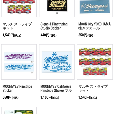
マルチ ストライプ
Signs & Pinstriping
MOON City YOKOHAMA
キット
Studio Sticker
抜きデカール
1,540円
440円
550円
(税込)
(税込)
(税込)
MOONEYES Pinstripe
MOONEYES California
マルチ ストライプ
Sticker
Pinstripe Sticker ブル
キット
ー
660円
1,100円
1,540円
(税込)
(税込)
(税込)