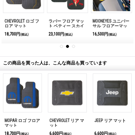
CHEVROLET ロゴ フ
ラバー フロア マッ
MOONEYES ユニバー
ロア マット
ト ベティー スカイ
サル フロアーマッ
ライン
ト ロゴ付き フロン
18,700円
23,100円
16,500円
(税込)
(税込)
(税込)
ト用
この商品を買った人は、こんな商品も買っています
MOPAR ロゴ フロア
CHEVROLET リア マ
JEEP リア マット
マット
ット
18,700円
6,600円
6,600円
(税込)
(税込)
(税込)