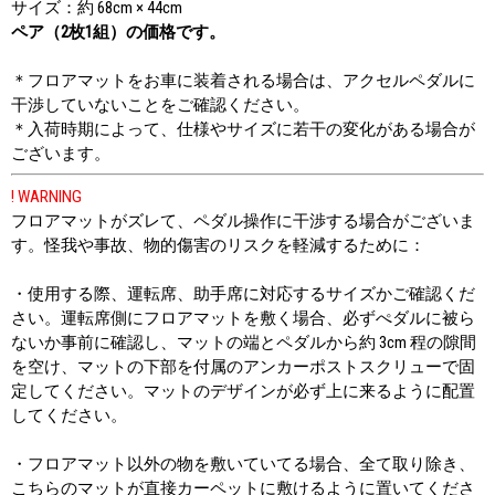
サイズ：約 68cm × 44cm
ペア（2枚1組）の価格です。
＊フロアマットをお車に装着される場合は、アクセルペダルに
干渉していないことをご確認ください。
＊入荷時期によって、仕様やサイズに若干の変化がある場合が
ございます。
! WARNING
フロアマットがズレて、ペダル操作に干渉する場合がございま
す。怪我や事故、物的傷害のリスクを軽減するために：
・使用する際、運転席、助手席に対応するサイズかご確認くだ
さい。運転席側にフロアマットを敷く場合、必ずぺダルに被ら
ないか事前に確認し、マットの端とペダルから約 3cm 程の隙間
を空け、マットの下部を付属のアンカーポストスクリューで固
定してください。マットのデザインが必ず上に来るように配置
してください。
・フロアマット以外の物を敷いていてる場合、全て取り除き、
こちらのマットが直接カーペットに敷けるように置いてくださ