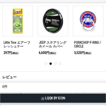
Little Tree エアーフ
JEEP ステアリング
PORKCHOP P-RING /
レッシュナー
ホイール カバー
CIRCLE
Jasmin
297円
6,600円
3,520円
(税込)
(税込)
(税込)
レビュー
0
件
LQQK BY ICON