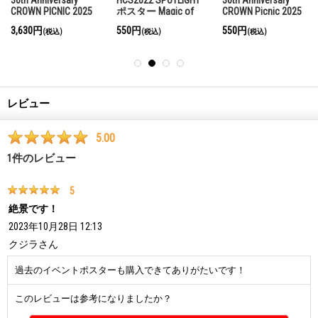
CROWN PICNIC 2025
ポスター Magic of
CROWN Picnic 2025
カラビナ マグ
Mirror Custom Paint
ポスター
3,630円
550円
550円
(税込)
(税込)
(税込)
Contest
レビュー
5.00
1
件のレビュー
5
絶景です！
2023年10月28日 12:13
クジラ
さん
過去のイベントポスターも購入できてありがたいです！
このレビューは参考になりましたか？