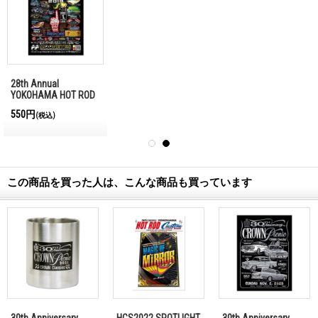
28th Annual
YOKOHAMA HOT ROD
CUSTOM SHOW ポス
550円
(税込)
ター
この商品を買った人は、こんな商品も買っています
30th Anniversary
HCS2022 SPOTLIGHT
30th Anniversary