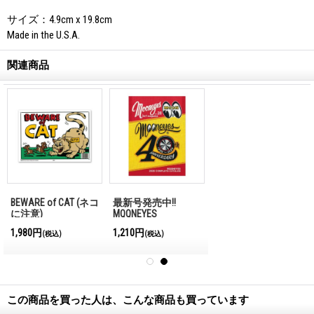
サイズ：4.9cm x 19.8cm
Made in the U.S.A.
関連商品
BEWARE of CAT (ネコ
最新号発売中!!
に注意)
MQQNEYES
International
1,980円
1,210円
(税込)
(税込)
Magazine No.28 2026
この商品を買った人は、こんな商品も買っています