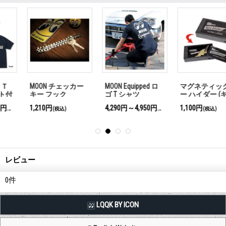
MOON チェッカー
MOON Equipped ロ
マグネティック キ
キー フック
ゴ T シャツ
ー ハイダー (キー
隠し)
1,210円
4,290円～4,950円
1,100円
(税込)
(税込)
(税込)
レビュー
0
件
LQQK BY ICON