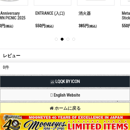
ENTRANCE (入口)
消火器
Metal Sign Plate
Sticker(禁煙)(オフ
ィス)(プライベー
550円
385円
550円
(税込)
(税込)
(税込)
ト)(立入禁止)
レビュー
0
件
LQQK BY ICON
English Website
ホームに戻る
Copyright (C) MOON OF JAPAN, INC. All Rights Reserved.