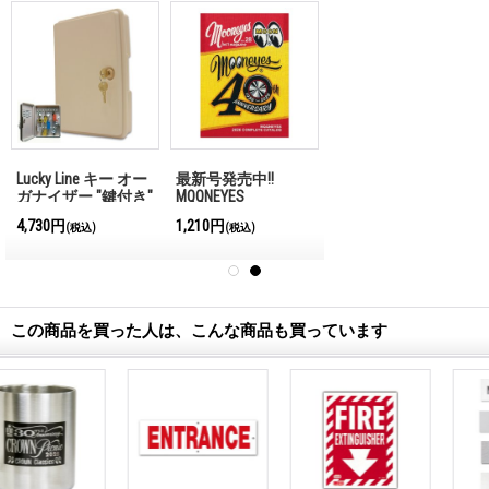
Lucky Line キー オー
最新号発売中!!
ガナイザー "鍵付き"
MQQNEYES
(key Box)
International
4,730円
1,210円
(税込)
(税込)
Magazine No.28 2026
この商品を買った人は、こんな商品も買っています