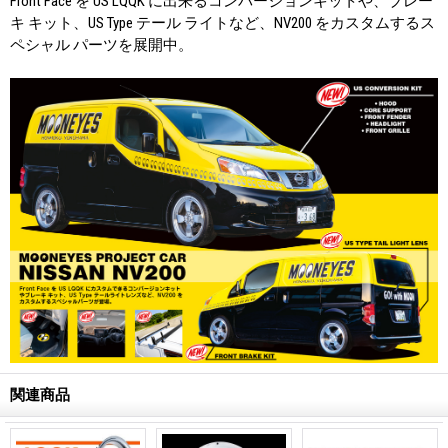
Front Face を US LQQK に出来るコンバージョンキットや、ブレー
キ キット、US Type テール ライトなど、NV200 をカスタムするス
ペシャル パーツを展開中。
関連商品