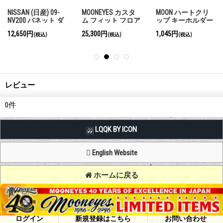
NISSAN (日産) 09-
MOONEYES カスタ
MOON ハートクリ
NV200 バネット ダ
ム フィット フロア
ップ キーホルダー
ッシュマット
ー マット NISSAN
12,650円
25,300円
1,045円
(税込)
(税込)
(税込)
(日産) NV350 キャ
ラバン
レビュー
0
件
LQQK BY ICON
English Website
ホームに戻る
Copyright (C) MOON OF JAPAN, INC. All Rights Reserved.
ログイン
新規登録はこちら
お問い合わせ