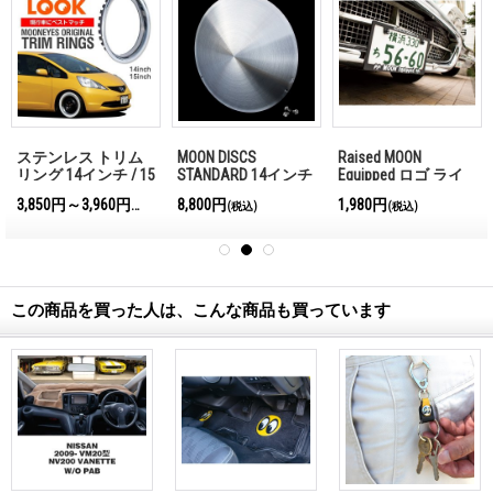
ステンレス トリム
MOON DISCS
Raised MOON
リング 14インチ / 15
STANDARD 14インチ
Equipped ロゴ ライ
インチ
センス プレート フ
3,850円～3,960円
8,800円
1,980円
(税込)
(税込)
(税込)
レーム for JPN サイ
ズ
この商品を買った人は、こんな商品も買っています