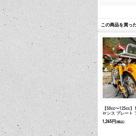
この商品を買っ
ロック スパー
ミニ バイザー
【50cc〜125cc】 
センス プレート フ
モール モーター
1,320円
1,265円
(税込)
(税込)
ク