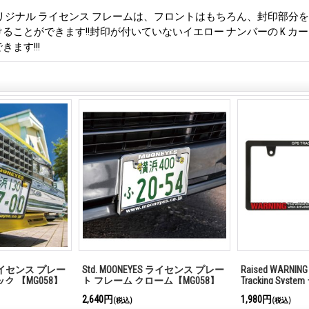
リジナル ライセンス フレームは、フロントはもちろん、封印部分
ることができます!!封印が付いていないイエロー ナンバーの K カ
ます!!!
S ライセンス プレー
Std. MOONEYES ライセンス プレー
Raised WARNING 
ク 【MG058】
ト フレーム クローム【MG058】
Tracking Sys
ート フレーム
2,640円
1,980円
(税込)
(税込)