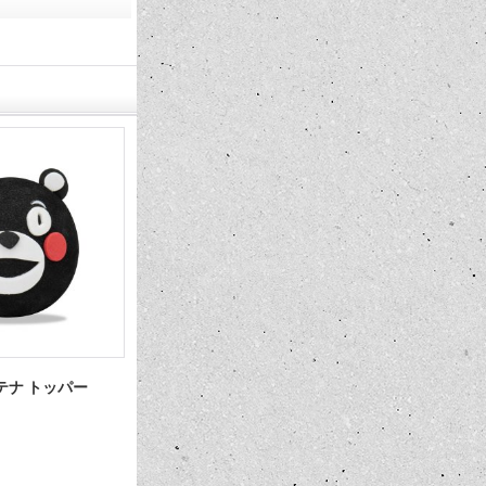
テナ トッパー
MOON フュエル ブロック ペン ス
モーターサ
タンド
センス フレー
16,500円
1,320円
(税込)
(税込)