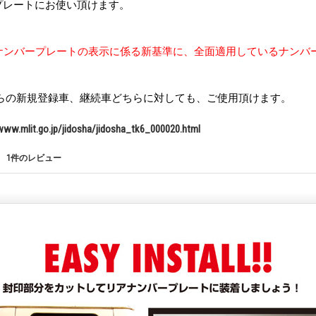
プレートにお使い頂けます。
】
日 ナンバープレートの表示に係る新基準に、全面適用しているナンバ
1日からの新規登録車、継続車どちらに対しても、ご使用頂けます。
www.mlit.go.jp/jidosha/jidosha_tk6_000020.html
1
件のレビュー