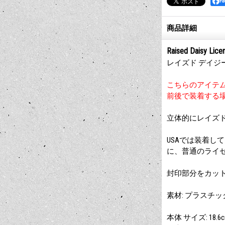
F
商品詳細
Raised Daisy Lice
レイズド デイジ
こちらのアイテ
前後で装着する
立体的にレイズ
USAでは装着し
に、普通のライ
封印部分をカッ
素材: プラスチッ
本体 サイズ: 18.6cm