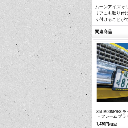
ムーンアイズ オ
リアにも取り付け
り付けることができ
関連商品
pped ロゴ ライセ
Raised MOON Equipped ロゴ ライセ
Std. MOONEYE
 for JPN サ
ンス プレート フレーム
ト フレーム ブラッ
2,200円
1,430円
(税込)
(税込)