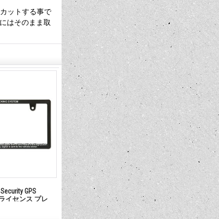
をカットする事で
ーにはそのまま取
Security GPS
Raised WARNING Security THEFT
最新号発売中!! 
tem ライセンス プレ
PREVENTION ライセンス プレート
International 
フレーム
1,980円
1,210円
(税込)
(税込)