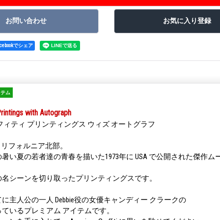
acebookでシェア
イテム
Printings with Autograph
フィティ プリンティングス ウィズ オートグラフ
、カリフォルニア北部。
い夏の若者達の青春を描いた1973年に USA で公開された傑作ムービー 
の名シーンを切り取ったプリンティングスです。
に主人公の一人 Debbie役の女優キャンディー クラークの
ているプレミアム アイテムです。