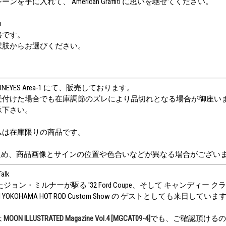
を手に入れて、 American Graffiti に思いを馳せてください。
m
格です。
択肢からお選びください。
EYES Area-1 にて、販売しております。
受付けた場合でも在庫調節のズレにより品切れとなる場合が御座い
承下さい。
ムは在庫限りの商品です。
ため、商品画像とサインの位置や色合いなどが異なる場合がござい
alk
ジョン・ミルナーが駆る '32 Ford Coupe、そして キャンディー ク
ual YOKOHAMA HOT ROD Custom Show の ゲストとしても来日していま
は
MOON ILLUSTRATED Magazine Vol.4 [MGCAT09-4]
でも、ご確認頂けるの