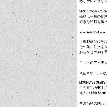
あなたの好きなシーン
SIZE：25cm × 20c
価格は一枚の価
好きな絵柄を選
★★From USA★★
※掲載商品はMOON
その為ご注文を
あらかじめ御了
こちらのアイテ
※直筆サインの
MOONEYES Staff’s T
この 誰もが憧れた
過去の 18th Ann
その当時の内容