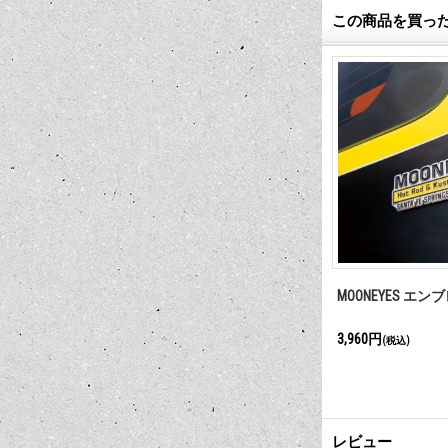
この商品を買っ
ings with
American Graffiti Printings with
MOONEYES エン
Autograph (K)
2,200円
3,960円
(税込)
(税込)
レビュー