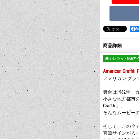
F
商品詳細
ゆうパケット対象ア
American Graffiti 
アメリカン グラ
舞台は1962年
小さな地方都市の暑
Graffiti 」。
そんなムービー
そして、この全て
直筆サインが入っ