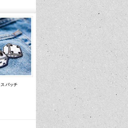
ダイス パッチ
38th MOONEYES Street Car
American Graf
Nationals (R) 2026 ポスター
Autograph (D
880円
2,200円
(税込)
(税込)