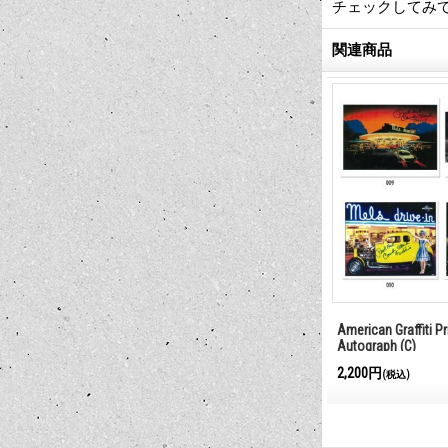
チェックしてみ
関連商品
 Printings with
American Graffiti Printings with
MOON ILLUSTRA
Autograph (A)
2,200円
1,026円
(税込)
(税込)