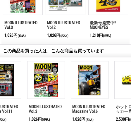
MOON ILLUSTRATED
MOON ILLUSTRATED
最新号発売中!!
Vol.3
Vol.2
MQQNEYES
International
1,026円
1,026円
1,210円
(税込)
(税込)
(税込)
Magazine No.28 2026
この商品を買った人は、こんな商品も買っています
ホットロッド ステ
クローム ボルト キ
MOON ILLUSTRATED
ッカー Weber CAMS
ャップ 1/2インチ
Magazine Vol.5
AND FLYWHEELS ス
(約 12mm)
2,530円
363円
1,026円
(税込)
(税込)
(税込)
テッカー