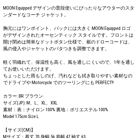
MOON Equipped デザインの普段使いにぴったりなアウターのスタ
ンダードなコーチ ジャケット。
胸元にはワンポイント、バックには大きく MOON Equipped ロゴ
がデザインされたオーセンティック スタイルです。フロントは
開け閉めは簡単なドットボタン仕様で、裾のドローコードは、
風の侵入やジャケットのバタつきを調整できます。
軽く羽織れて、保温性も高く、風を通しにくいので、1年を通し
てお使いいただけます。
ちょっとした雨もしのげ、汚れなども拭き取りやすい素材なの
でドライブや Motorcycle でのツーリングにも PERFECT!!
カラー: BR ブラウン
サイズ(JP): M、L、XL、XXL
素材：表：ナイロン 100% 裏地：ポリエステル 100%
Model 175cm Size L
【サイズ(CM)】
Mサイズ：着丈 70 身幅 56 肩幅 47 袖丈 63