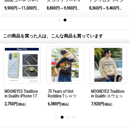
Shop コーチ ジャケ
ス ジップ フーディ
アン クロス ライン
ット
ー
プルオーバー フー
9,900円～11,000円
8,800円～9,900円
8,360円～9,460円
込)
(税込)
(税込)
(税込)
ディー
この商品を買った人は、こんな商品も買っています
MOONEYES Tradition
75 Years of Hot
MOONEYES Tradition
in Quality iPhone 17
Rodding Tシャツ
in Quality スウェッ
Pro ハードケース
トシャツ
2,750円
6,380円
7,920円
(税込)
(税込)
(税込)
クリア