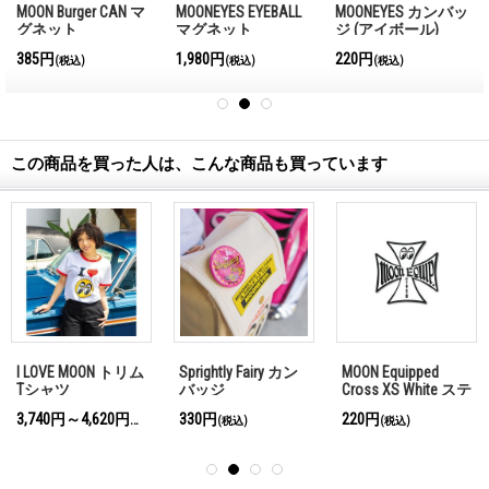
MOON Burger CAN マ
MOONEYES EYEBALL
MOONEYES カンバッ
グネット
マグネット
ジ (アイボール)
3.2cm
385円
1,980円
220円
(税込)
(税込)
(税込)
この商品を買った人は、こんな商品も買っています
I LOVE MOON トリム
Sprightly Fairy カン
MOON Equipped
Tシャツ
バッジ
Cross XS White ステ
ッカー
3,740円～4,620円
330円
220円
(税込)
(税込)
(税込)