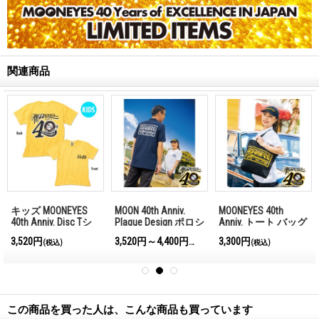
関連商品
キッズ MOONEYES
MOON 40th Anniv.
MOONEYES 40th
40th Anniv. Disc Tシ
Plaque Design ポロシ
Anniv. トート バッグ
ャツ
ャツ
3,520円
3,520円～4,400円
3,300円
)
(税込)
(税込)
(税込)
この商品を買った人は、こんな商品も買っています