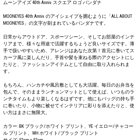
ムーンアイズ 40th Anniv. スクエア ロゴ バンダナ
MOONEYES 40th Anniv. のアイシェイプを囲むように「ALL ABOUT
MOONEYES」の文字が刻まれているバンダナです。
日常からアウトドア、スポーツシーン、そしてお部屋のインテ
リアまで、様々な用途で活躍するちょうど良いサイズです。薄
手で扱いやすいため、アレンジはあなた次第！首元に巻いてス
カーフ風に楽しんだり、手首や髪を束ねる際のアクセントにし
たりと、ファッションアイテムとして自由に取り入れられま
す。
もちろん、ハンカチや風呂敷としても大活躍。毎日のお弁当を
包んで、そのままランチョンマットとして使えば、いつものラ
ンチタイムもより楽しくなるはずです。他にもバッグの持ち手
に巻いたり、小物に被せてインテリアに彩りを添えたりと、使
い方はまさに無限大。
カラー: BK ブラック/ホワイト プリント、YE イエロー/チャコー
ル プリント、WH ホワイト/ブラック プリント
サイズ: 52cm x 52cm