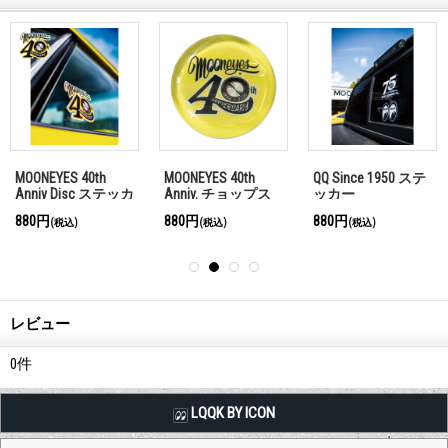
MOONEYES 40th
MOONEYES 40th
QQ Since 1950 ステ
Anniv Disc ステッカ
Anniv. チョップス
ッカー
ー
ティック レスト(箸
880円
880円
880円
(税込)
(税込)
(税込)
置き)
レビュー
0
件
LQQK BY ICON