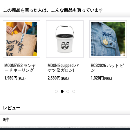
この商品を買った人は、こんな商品も買っています
 ハット ピ
MOON レザー ラウ
MOON Equipped バ
White-Am
ンド コイン ケース
ケツ (5 ガロン)
ボ ライト
1,980円
3,960円
3,520円
込)
(税込)
(税込)
(税
レビュー
0
件