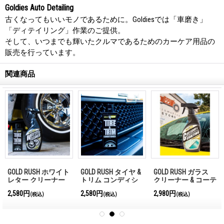
Goldies Auto Detailing
古くなってもいいモノであるために。Goldiesでは「車磨き」
「ディテイリング」作業のご提供。
そして、いつまでも輝いたクルマであるためのカーケア用品の
販売を行っています。
関連商品
GOLD RUSH カー ウ
MOON バケツ (2 ガロ
最新号発売中!!
ォッシュ ミット
ン) イエロー
MQQNEYES
International
1,650円
2,530円
1,210円
(税込)
(税込)
(税込)
Magazine No.28 2026