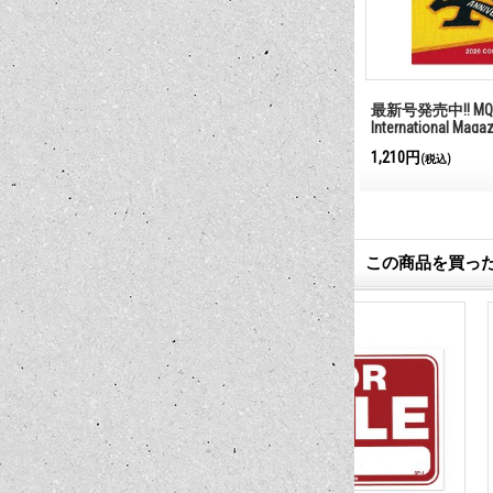
ジ ボード
Rat Fink メッセージ ボード OPEN &
最新号発売中!! MQQ
CLOSED （縦型）
International Maga
1,540円
1,210円
(税込)
(税込)
この商品を買っ