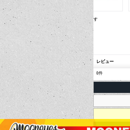
FOR SALE - 売ります
Metal Sign Plate 
(女性用)(男性用)
385円
440円
(税込)
(税込)
レビュー
0
件