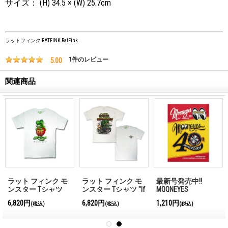
サイズ： (H) 34.5 × (W) 25.7cm
ラットフィンク RATFINK RatFink
5.00
1
件のレビュー
関連商品
ラット フィンク モ
ラット フィンク モ
最新号発売中!!
ンスター Tシャツ
ンスター Tシャツ "If
MQQNEYES
"Standing Rat Fink"
I gotta explain You
International
6,820円
6,820円
1,210円
(税込)
(税込)
(税込)
wouldn't understand!"
Magazine No.28 2026