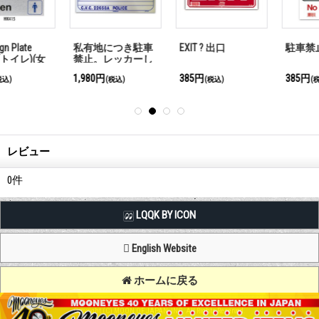
私有地につき駐車
EXIT ? 出口
駐車禁止
禁止。レッカーし
ます
1,980円
385円
385円
(税込)
(税込)
(税込)
レビュー
0
件
LQQK BY ICON
English Website
ホームに戻る
Copyright (C) MOON OF JAPAN, INC. All Rights Reserved.