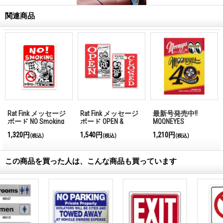
関連商品
Rat Fink メッセージ
Rat Fink メッセージ
最新号発売中!!
ボード NO Smoking
ボード OPEN &
MQQNEYES
CLOSED （縦型）
International
1,320円
1,540円
1,210円
(税込)
(税込)
(税込)
Magazine No.28 2026
この商品を買った人は、こんな商品も買っています