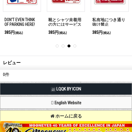
DON'T EVEN THINK
靴とシャツ未着用
私有地につき通り
OF PARKING HERE!
の方にはサービス
抜け禁止
しません
385円
385円
385円
(税込)
(税込)
(税込)
レビュー
0
件
LQQK BY ICON
English Website
ホームに戻る
Copyright (C) MOON OF JAPAN, INC. All Rights Reserved.