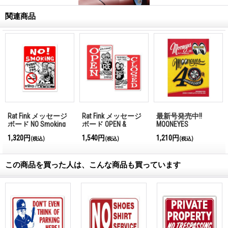
関連商品
Rat Fink メッセージ
Rat Fink メッセージ
最新号発売中!!
ボード NO Smoking
ボード OPEN &
MQQNEYES
CLOSED （縦型）
International
1,320円
1,540円
1,210円
(税込)
(税込)
(税込)
Magazine No.28 2026
この商品を買った人は、こんな商品も買っています