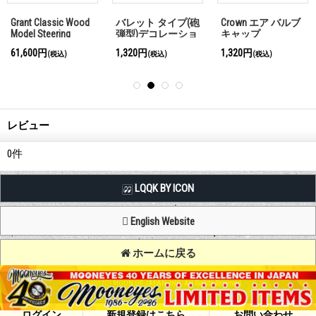
Grant Classic Wood
バレット タイプ(砲
Crown エア バルブ
Model Steering
弾型)デコレーショ
キャップ
Wheel 38cm
ン ボルト メッキ
61,600円
1,320円
1,320円
(税込)
(税込)
(税込)
レビュー
0
件
LQQK BY ICON
English Website
ホームに戻る
Copyright (C) MOON OF JAPAN, INC. All Rights Reserved.
ログイン
新規登録はこちら
お問い合わせ