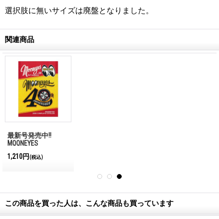
選択肢に無いサイズは廃盤となりました。
関連商品
最新号発売中!!
MQQNEYES
International
1,210円
(税込)
Magazine No.28 2026
この商品を買った人は、こんな商品も買っています