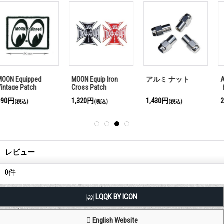
MOON Equip Iron
アルミ ナット
Acon ロック ナッ
Cross Patch
ト セット
1,320円
1,430円
2,860円
(税込)
(税込)
(税込)
レビュー
0
件
LQQK BY ICON
English Website