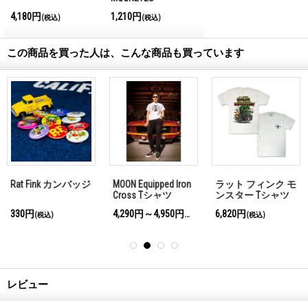
International
4,180円
1,210円
(税込)
(税込)
Magazine No.28 2026
この商品を買った人は、こんな商品も買っています
Rat Fink カンバッジ
MOON Equipped Iron
ラット フィンク モ
Cross Tシャツ
ンスター Tシャツ
"If I gotta explain
330円
4,290円～4,950円
6,820円
(税込)
(税込)
(税込)
You wouldn't
understand!"
レビュー