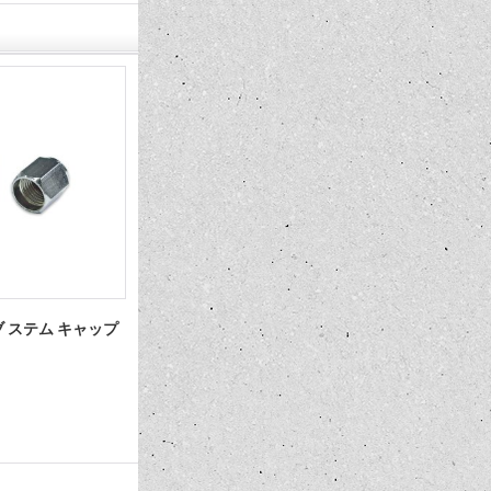
ルブ ステム キャップ
Supreme Chromed Wheel 14×6 Std.
B.F.グッ
BS 「お問い合わせください」
ホワイト ウ
問い合わせ