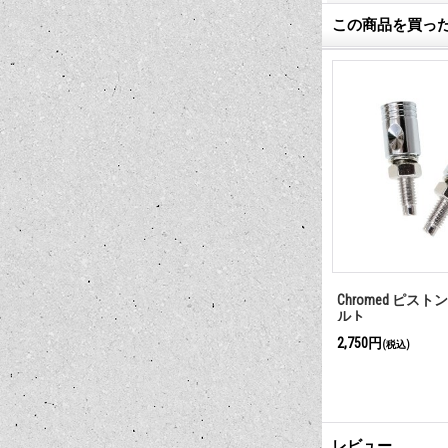
この商品を買っ
heel 16" 「お
US ライセンス フレーム ブラケ
Chromed ピスト
」
ット(2ps)
ルト
2,310円
2,750円
(税込)
(税込)
レビュー