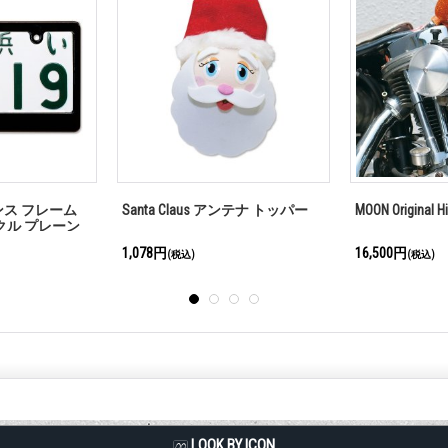
op Complete set
ウイング付き バレット タイプ
38th MOONEYES 
(砲弾型) デコレーション ボルト
Nationals (R)
メッキ
1,430円
880円
(税込)
(税込)
LQQK BY ICON