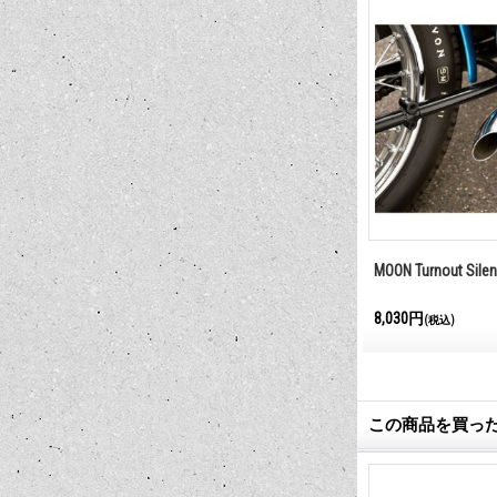
 エア バルブ キャ
Star Air Valve ゴ－ルド
MOON Turnout Sile
1,320円
8,030円
(税込)
(税込)
この商品を買っ