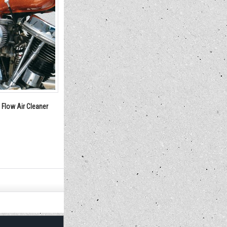
Street Car
モーターサイクル ライセンス フ
No Site E
 2026 ポスター
レーム 50cc〜125cc
進入禁止)
1,980円
660円
(税込)
(税込)