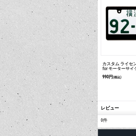
テナ トッパー
MOON Original Hi Flow Air Cleaner
MOON Air Cleaner T
16,500円
30,800円
(税込)
(税込)
レビュー
0
件