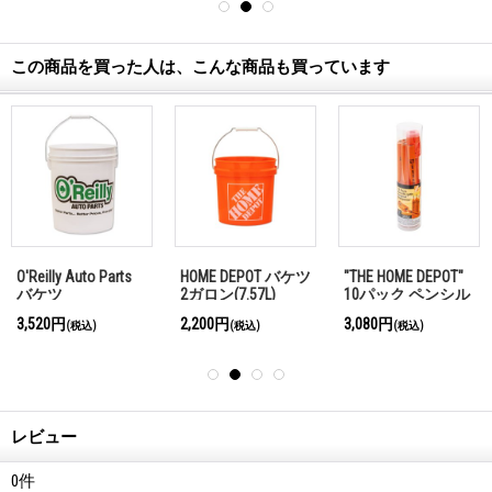
この商品を買った人は、こんな商品も買っています
O'Reilly Auto Parts
HOME DEPOT バケツ
"THE HOME DEPOT"
バケツ
2ガロン(7.57L)
10パック ペンシル
with オリジナル シ
3,520円
2,200円
3,080円
(税込)
(税込)
(税込)
ャープナー
レビュー
0
件