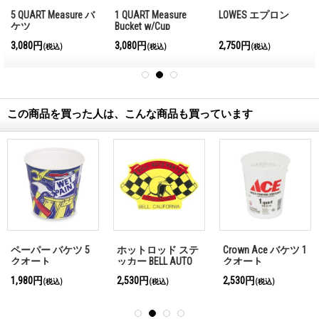
5 QUART Measure バ
1 QUART Measure
LOWES エプロン
ケツ
Bucket w/Cup
3,080円
3,080円
2,750円
(税込)
(税込)
(税込)
この商品を買った人は、こんな商品も買っています
ペーパー バケツ 5
ホットロッド ステ
Crown Ace バケツ 1
クオート
ッカー BELL AUTO
クオート
PARTS RACING
1,980円
2,530円
2,530円
(税込)
(税込)
(税込)
EQUIPMENT ステッ
カー