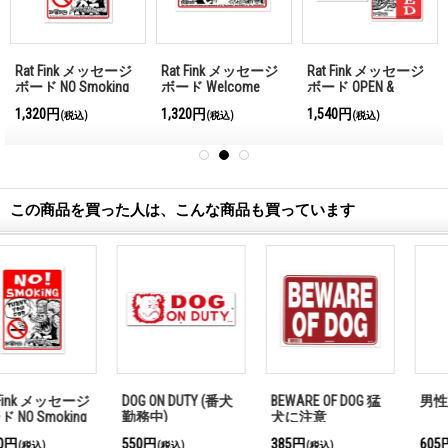
Rat Fink メッセージ
Rat Fink メッセージ
Rat Fink メッセージ
ボード NO Smoking
ボード Welcome
ボード OPEN &
CLOSED （縦型）
1,320円
1,320円
1,540円
(税込)
(税込)
(税込)
この商品を買った人は、こんな商品も買っています
DOG ON DUTY (番犬
BEWARE OF DOG 猛
男性用
勤務中)
犬に注意
550円
385円
605円
(税込)
(税込)
(税込)