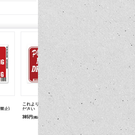
の飲食はお控えく
Metal Sign Plate Sticker(従業員の
駐車禁止
み)(出口)
550円
385円
(税込)
(税込)