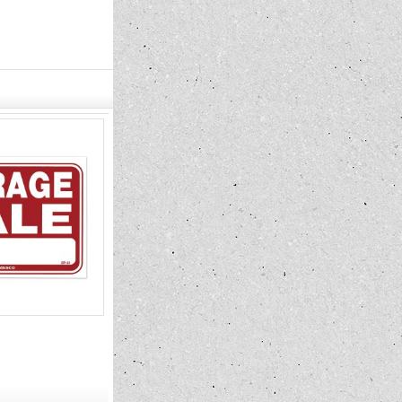
Rat Fink メッセージ ボード
最新号発売中!! 
Welcome
International 
1,320円
1,210円
(税込)
(税込)