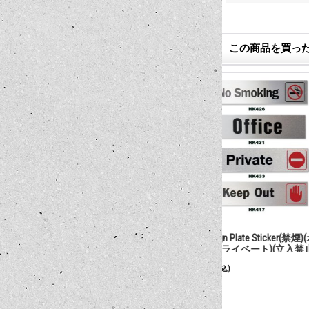
この商品を買っ
Metal Sign Plate Sticker(禁煙)(オフ
ビジネスアワー
ィス)(プライベート)(立入禁止)
550円
330円
(税込)
(税込)