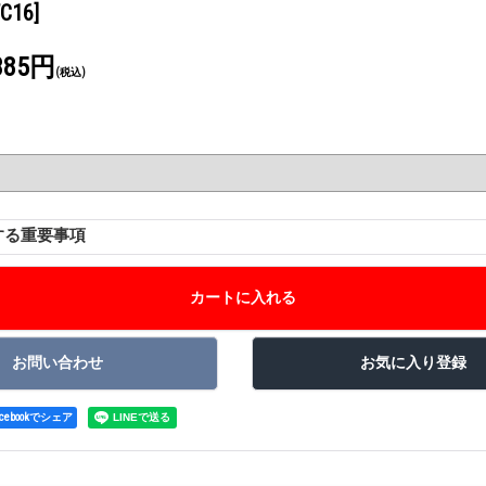
TC16]
385円
(税込)
する重要事項
acebookでシェア