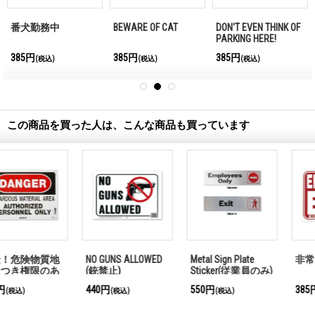
番犬勤務中
BEWARE OF CAT
DON'T EVEN THINK OF
PARKING HERE!
385円
385円
385円
(税込)
(税込)
(税込)
この商品を買った人は、こんな商品も買っています
NO GUNS ALLOWED
Metal Sign Plate
非常出口
(銃禁止)
Sticker(従業員のみ)
(出口)
440円
550円
385円
(税込)
(税込)
(税込)