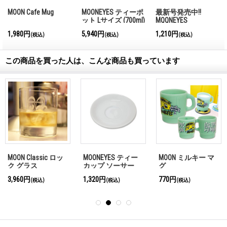
MOON Cafe Mug
MOONEYES ティーポ
最新号発売中!!
ット Lサイズ (700ml)
MQQNEYES
International
1,980円
5,940円
1,210円
(税込)
(税込)
(税込)
Magazine No.28 2026
この商品を買った人は、こんな商品も買っています
MOON Classic ロッ
MOONEYES ティー
MOON ミルキー マ
ク グラス
カップ ソーサー
グ
3,960円
1,320円
770円
(税込)
(税込)
(税込)